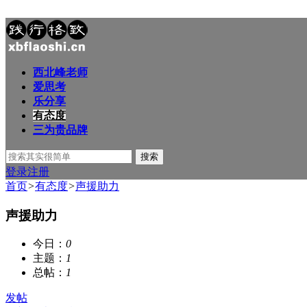
西北峰老师
爱思考
乐分享
有态度
三为贵品牌
搜索
登录
注册
首页
>
有态度
>
声援助力
声援助力
今日：
0
主题：
1
总帖：
1
发帖