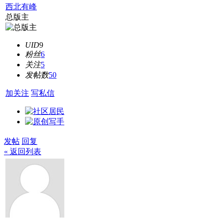
西北有峰
总版主
UID
9
粉丝
6
关注
5
发帖数
50
加关注
写私信
发帖
回复
« 返回列表